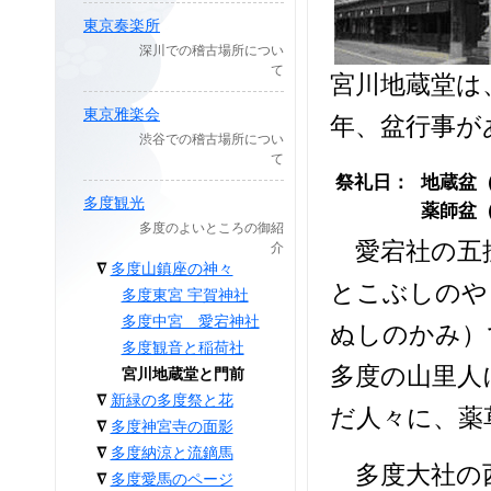
東京奏楽所
深川での稽古場所につい
て
宮川地蔵堂は
東京雅楽会
年、盆行事が
渋谷での稽古場所につい
て
祭礼日：
地蔵盆
多度観光
薬師盆
多度のよいところの御紹
愛宕社の五摂
介
∇
多度山鎮座の神々
とこぶしのや
多度東宮 宇賀神社
多度中宮 愛宕神社
ぬしのかみ）
多度観音と稲荷社
多度の山里人
宮川地蔵堂と門前
∇
新緑の多度祭と花
だ人々に、薬
∇
多度神宮寺の面影
∇
多度納涼と流鏑馬
多度大社の西
∇
多度愛馬のページ